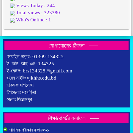
Views Today : 244
Total views : 323380
Who's Online : 1
যোগাযোগের ঠিকানা
মোবাইল নম্বর: 01309-134325
ই. আই. আই. এন: 134325
ই-মেইল: brs134325@gmail.com
ওয়েব সাইটঃ vjkhhs.edu.bd
ডাকঘরঃ সাপলেজা
উপজেলাঃ মঠবাড়িয়া
জেলাঃ পিরোজপুর
শিক্ষাবোর্ডের ফলাফল
পাবলিক পরীক্ষার ফলাফল-১