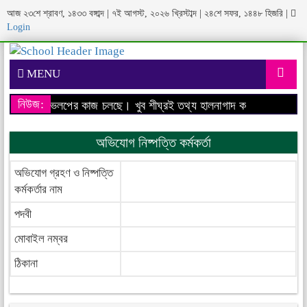
আজ ২৩শে শ্রাবণ, ১৪৩৩ বঙ্গাব্দ | ৭ই আগস্ট, ২০২৬ খ্রিস্টাব্দ | ২৪শে সফর, ১৪৪৮ হিজরি
|
Login
MENU
নিউজ:
বসাইটের ডেভেলপের কাজ চলছে। খুব শীঘ্রই তথ্য হালনাগাদ করা হবে।
আমাদের 
অভিযোগ নিষ্পত্তি কর্মকর্তা
অভিযোগ গ্রহণ ও নিষ্পত্তি
কর্মকর্তার নাম
পদবী
মোবাইল নম্বর
ঠিকানা