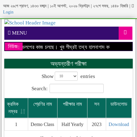
আজ ২৬শে শ্রাবণ, ১৪৩৩ বঙ্গাব্দ | ১০ই আগস্ট, ২০২৬ খ্রিস্টাব্দ | ২৭শে সফর, ১৪৪৮ হিজরি
|
Login
MENU
নিউজ:
বসাইটের ডেভেলপের কাজ চলছে। খুব শীঘ্রই তথ্য হালনাগাদ করা হবে।
আমাদের 
অভ্যন্তরীণ পরীক্ষা
Show
entries
Search:
ক্রমিক
শ্রেণির নাম
পরীক্ষার নাম
সন
ডাউনলোড
নম্বর
1
Demo Class
Half Yearly
2023
Download