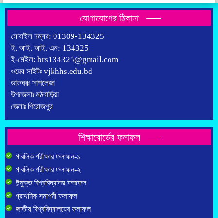
যোগাযোগের ঠিকানা
মোবাইল নম্বর: 01309-134325
ই. আই. আই. এন: 134325
ই-মেইল: brs134325@gmail.com
ওয়েব সাইটঃ vjkhhs.edu.bd
ডাকঘরঃ সাপলেজা
উপজেলাঃ মঠবাড়িয়া
জেলাঃ পিরোজপুর
শিক্ষাবোর্ডের ফলাফল
পাবলিক পরীক্ষার ফলাফল-১
পাবলিক পরীক্ষার ফলাফল-২
উন্মুক্ত বিশ্ববিদ্যালয় ফলাফল
প্রাথমিক সমাপনী ফলাফল
জাতীয় বিশ্ববিদ্যালয়ের ফলাফল