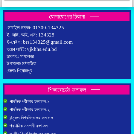
যোগাযোগের ঠিকানা
মোবাইল নম্বর: 01309-134325
ই. আই. আই. এন: 134325
ই-মেইল: brs134325@gmail.com
ওয়েব সাইটঃ vjkhhs.edu.bd
ডাকঘরঃ সাপলেজা
উপজেলাঃ মঠবাড়িয়া
জেলাঃ পিরোজপুর
শিক্ষাবোর্ডের ফলাফল
পাবলিক পরীক্ষার ফলাফল-১
পাবলিক পরীক্ষার ফলাফল-২
উন্মুক্ত বিশ্ববিদ্যালয় ফলাফল
প্রাথমিক সমাপনী ফলাফল
জাতীয় বিশ্ববিদ্যালয়ের ফলাফল