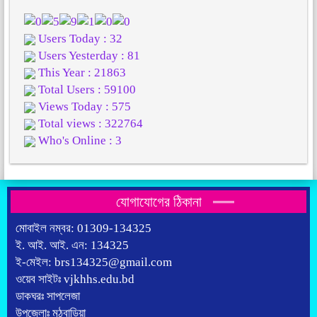
Users Today : 32
Users Yesterday : 81
This Year : 21863
Total Users : 59100
Views Today : 575
Total views : 322764
Who's Online : 3
যোগাযোগের ঠিকানা
মোবাইল নম্বর: 01309-134325
ই. আই. আই. এন: 134325
ই-মেইল: brs134325@gmail.com
ওয়েব সাইটঃ vjkhhs.edu.bd
ডাকঘরঃ সাপলেজা
উপজেলাঃ মঠবাড়িয়া