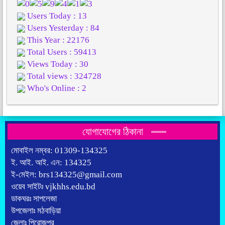
Users Today : 13
Users Yesterday : 84
This Year : 22176
Total Users : 59413
Views Today : 30
Total views : 324728
Who's Online : 2
যোগাযোগের ঠিকানা
মোবাইল নম্বর: 01309-134325
ই. আই. আই. এন: 134325
ই-মেইল: brs134325@gmail.com
ওয়েব সাইটঃ vjkhhs.edu.bd
ডাকঘরঃ সাপলেজা
উপজেলাঃ মঠবাড়িয়া
জেলাঃ পিরোজপুর