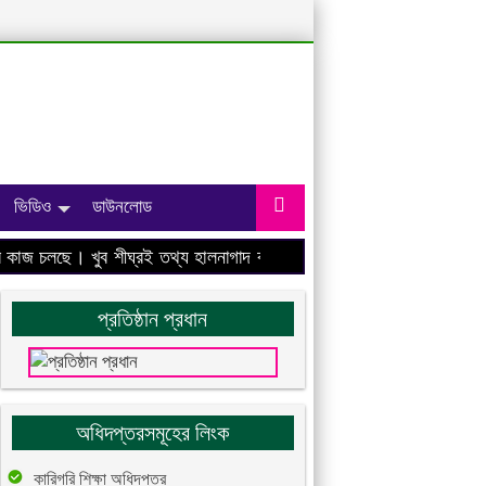
ভিডিও
ডাউনলোড
াজ চলছে। খুব শীঘ্রই তথ্য হালনাগাদ করা হবে।
প্রতিষ্ঠান প্রধান
অধিদপ্তরসমূহের লিংক
কারিগরি শিক্ষা অধিদপ্তর