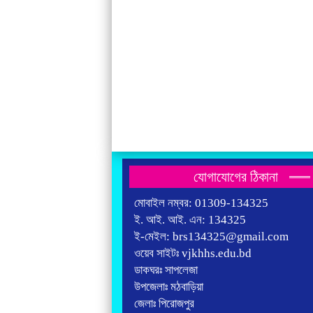
যোগাযোগের ঠিকানা
মোবাইল নম্বর: 01309-134325
ই. আই. আই. এন: 134325
ই-মেইল: brs134325@gmail.com
ওয়েব সাইটঃ vjkhhs.edu.bd
ডাকঘরঃ সাপলেজা
উপজেলাঃ মঠবাড়িয়া
জেলাঃ পিরোজপুর