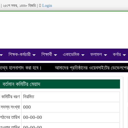
ব্দ | ২৫শে সফর, ১৪৪৮ হিজরি
|
Login
শিক্ষক-কর্মচারী
শিক্ষার্থী
একাডেমিক
ফলাফল
কর্নার
য হালনাগাদ করা হবে।
আমাদের প্রতিষ্ঠানের ওয়েবসাইটের ডেভেলপের ক
বর্তমান কমিটির মেয়াদ
ন কমিটির ধরণ
নিয়মিত
সদস্য সংখ্যা
000
 গঠনের তারিখ
00-00-00
 হওয়ার তারিখ
00-00-00