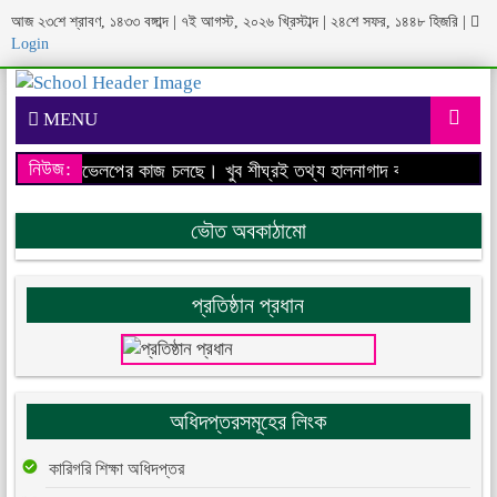
আজ ২৩শে শ্রাবণ, ১৪৩৩ বঙ্গাব্দ | ৭ই আগস্ট, ২০২৬ খ্রিস্টাব্দ | ২৪শে সফর, ১৪৪৮ হিজরি
|
Login
MENU
নিউজ:
েবসাইটের ডেভেলপের কাজ চলছে। খুব শীঘ্রই তথ্য হালনাগাদ করা হবে।
আমাদের
ভৌত অবকাঠামো
প্রতিষ্ঠান প্রধান
অধিদপ্তরসমূহের লিংক
কারিগরি শিক্ষা অধিদপ্তর