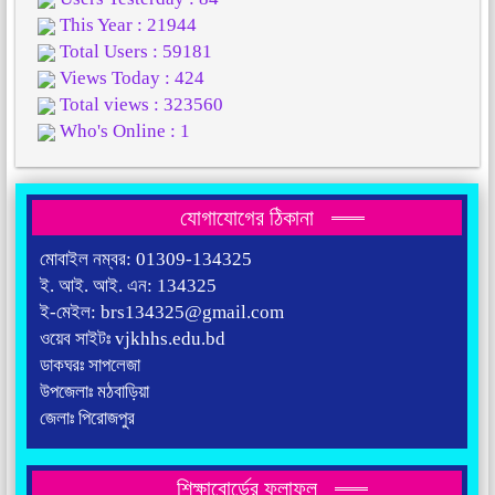
This Year : 21944
Total Users : 59181
Views Today : 424
Total views : 323560
Who's Online : 1
যোগাযোগের ঠিকানা
মোবাইল নম্বর: 01309-134325
ই. আই. আই. এন: 134325
ই-মেইল: brs134325@gmail.com
ওয়েব সাইটঃ vjkhhs.edu.bd
ডাকঘরঃ সাপলেজা
উপজেলাঃ মঠবাড়িয়া
জেলাঃ পিরোজপুর
শিক্ষাবোর্ডের ফলাফল