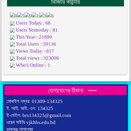
ভিজিটর কাউন্টার
Users Today : 68
Users Yesterday : 81
This Year : 21899
Total Users : 59136
Views Today : 817
Total views : 323006
Who's Online : 1
যোগাযোগের ঠিকানা
মোবাইল নম্বর: 01309-134325
ই. আই. আই. এন: 134325
ই-মেইল: brs134325@gmail.com
ওয়েব সাইটঃ vjkhhs.edu.bd
ডাকঘরঃ সাপলেজা