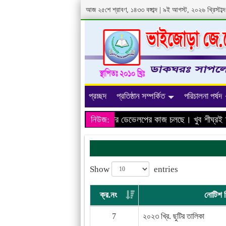
আজ ২৫শে শ্রাবণ, ১৪৩৩ বঙ্গাব্দ | ৯ই আগস্ট, ২০২৬ খ্রিস্টা
প্রচ্ছদ
প্রতিষ্ঠান সম্পর্কিত
পরিচালনা পর্ষদ
আমাদের প্রতিষ্ঠানের ওয়েবসাইটের ডেভেলপের কাজ চলছে। খুব শীঘ্রই তথ্
নিউজ:
Show
entries
ক্র.নং
নোটিশ 
7
২০২৩ খ্রি. ছুটির তালিকা