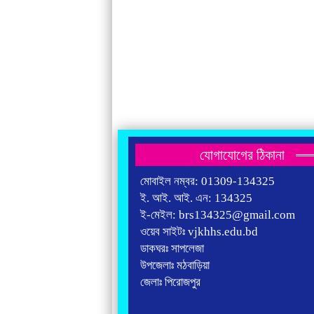
যোগাযোগের ঠিকানা
মোবাইল নম্বর: 01309-134325
ই. আই. আই. এন: 134325
ই-মেইল: brs134325@gmail.com
ওয়েব সাইটঃ vjkhhs.edu.bd
ডাকঘরঃ সাপলেজা
উপজেলাঃ মঠবাড়িয়া
জেলাঃ পিরোজপুর