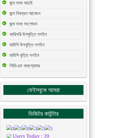
জন্ম সনদ যাচাই
জন্ম নিবন্ধন আবেদন
জন্ম সনদ সংশোধন
কারিগরি উপবৃত্তি লগইন
মাউশি উপবৃত্তি লগইন
মাউশি বৃত্তি লগইন
পিডিএফ কমপ্রেসার
ফেইসবুকে আমরা
ভিজিটর কাউন্টার
Users Today : 39