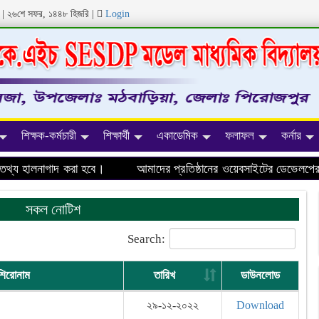
ব্দ | ২৬শে সফর, ১৪৪৮ হিজরি
|
Login
শিক্ষক-কর্মচারী
শিক্ষার্থী
একাডেমিক
ফলাফল
কর্নার
য হালনাগাদ করা হবে।
আমাদের প্রতিষ্ঠানের ওয়েবসাইটের ডেভেলপের ক
সকল নোটিশ
Search:
শিরোনাম
তারিখ
ডাউনলোড
২৯-১২-২০২২
Download