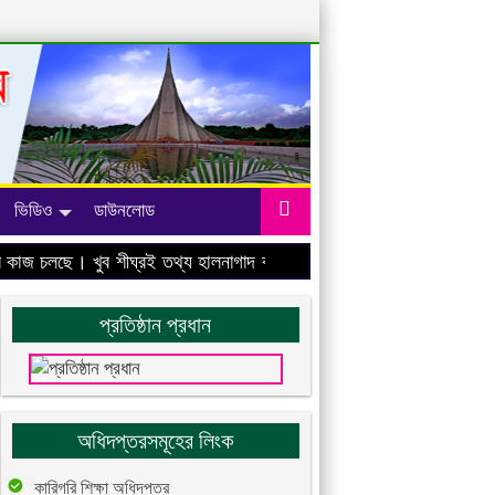
ভিডিও
ডাউনলোড
াজ চলছে। খুব শীঘ্রই তথ্য হালনাগাদ করা হবে।
প্রতিষ্ঠান প্রধান
অধিদপ্তরসমূহের লিংক
কারিগরি শিক্ষা অধিদপ্তর