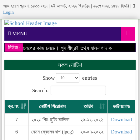
আজ ২৫শে শ্রাবণ, ১৪৩৩ বঙ্গাব্দ | ৯ই আগস্ট, ২০২৬ খ্রিস্টাব্দ | ২৬শে সফর, ১৪৪৮ হিজরি
|
Login
MENU
নিউজ:
বসাইটের ডেভেলপের কাজ চলছে। খুব শীঘ্রই তথ্য হালনাগাদ করা হবে।
আমাদের 
সকল নোটিশ
Show
entries
Search:
ক্র.নং
নোটিশ শিরোনাম
তারিখ
ডাউনলোড
7
২০২৩ খ্রি. ছুটির তালিকা
২৯-১২-২০২২
Download
6
বেতন স্কেলের ধাপ (jpeg)
২০-০৭-২০২২
Download