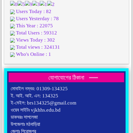
Users Today : 82
Users Yesterday : 78
This Year : 22075
Total Users : 59312
Views Today : 302
Total views : 324131
Who's Online : 1
যোগাযোগের ঠিকানা
মোবাইল নম্বর: 01309-134325
ই. আই. আই. এন: 134325
ই-মেইল: brs134325@gmail.com
ওয়েব সাইটঃ vjkhhs.edu.bd
ডাকঘরঃ সাপলেজা
উপজেলাঃ মঠবাড়িয়া
জেলাঃ পিরোজপুর