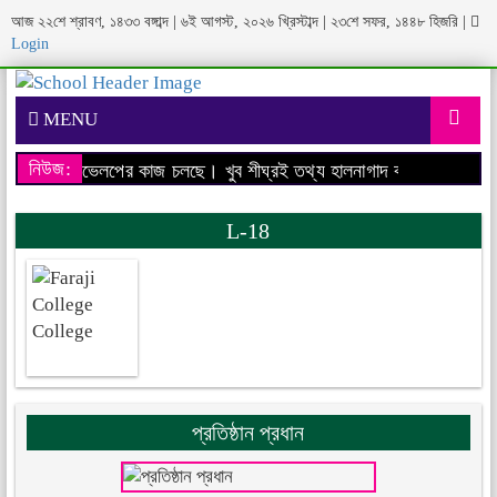
আজ ২২শে শ্রাবণ, ১৪৩৩ বঙ্গাব্দ | ৬ই আগস্ট, ২০২৬ খ্রিস্টাব্দ | ২৩শে সফর, ১৪৪৮ হিজরি
|
Login
MENU
নিউজ:
েবসাইটের ডেভেলপের কাজ চলছে। খুব শীঘ্রই তথ্য হালনাগাদ করা হবে।
আমাদের
L-18
প্রতিষ্ঠান প্রধান