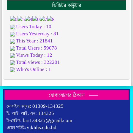
ভিজিটর কাউন্টার
Users Today : 10
Users Yesterday : 81
This Year : 21841
Total Users : 59078
Views Today : 12
Total views : 322201
Who's Online : 1
যোগাযোগের ঠিকানা
মোবাইল নম্বর: 01309-134325
ই. আই. আই. এন: 134325
ই-মেইল: brs134325@gmail.com
ওয়েব সাইটঃ vjkhhs.edu.bd