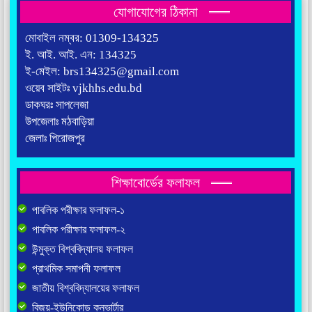
যোগাযোগের ঠিকানা
মোবাইল নম্বর: 01309-134325
ই. আই. আই. এন: 134325
ই-মেইল: brs134325@gmail.com
ওয়েব সাইটঃ vjkhhs.edu.bd
ডাকঘরঃ সাপলেজা
উপজেলাঃ মঠবাড়িয়া
জেলাঃ পিরোজপুর
শিক্ষাবোর্ডের ফলাফল
পাবলিক পরীক্ষার ফলাফল-১
পাবলিক পরীক্ষার ফলাফল-২
উন্মুক্ত বিশ্ববিদ্যালয় ফলাফল
প্রাথমিক সমাপনী ফলাফল
জাতীয় বিশ্ববিদ্যালয়ের ফলাফল
বিজয়-ইউনিকোড কনভার্টার