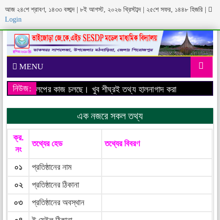
আজ ২৪শে শ্রাবণ, ১৪৩৩ বঙ্গাব্দ | ৮ই আগস্ট, ২০২৬ খ্রিস্টাব্দ | ২৫শে সফর, ১৪৪৮ হিজরি
|
Login
MENU
নিউজ:
াইটের ডেভেলপের কাজ চলছে। খুব শীঘ্রই তথ্য হালনাগাদ করা হবে।
আমাদের প্
এক নজরে সকল তথ্য
ক্র.
তথ্যের হেড
তথ্যের বিবরণ
নং
০১
প্রতিষ্ঠানের নাম
০২
প্রতিষ্ঠানের ঠিকানা
০৩
প্রতিষ্ঠানের অবস্থান