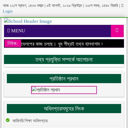
আজ ২২শে শ্রাবণ, ১৪৩৩ বঙ্গাব্দ | ৬ই আগস্ট, ২০২৬ খ্রিস্টাব্দ | ২৩শে সফর, ১৪৪৮ হিজরি
|
Login
MENU
নিউজ:
েবসাইটের ডেভেলপের কাজ চলছে। খুব শীঘ্রই তথ্য হালনাগাদ করা হবে।
আমাদের
তথ্য প্রযুক্তি সম্পর্কে আলোচনা
প্রতিষ্ঠান প্রধান
অধিদপ্তরসমূহের লিংক
কারিগরি শিক্ষা অধিদপ্তর